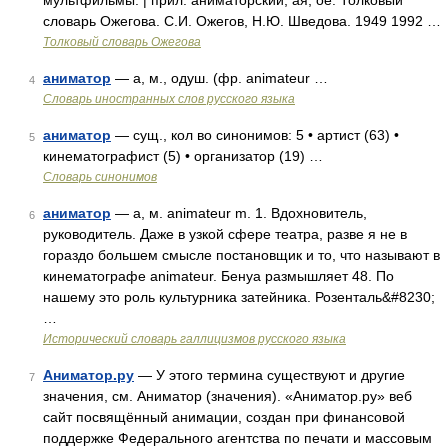
мультфильмы. | прил. аниматорский, ая, ое. Толковый
словарь Ожегова. С.И. Ожегов, Н.Ю. Шведова. 1949 1992 …
Толковый словарь Ожегова
аниматор
— а, м., одуш. (фр. animateur …
4
Словарь иностранных слов русского языка
аниматор
— сущ., кол во синонимов: 5 • артист (63) •
5
кинематографист (5) • организатор (19) …
Словарь синонимов
аниматор
— а, м. animateur m. 1. Вдохновитель,
6
руководитель. Даже в узкой сфере театра, разве я не в
гораздо большем смысле постановщик и то, что называют в
кинематографе animateur. Бенуа размышляет 48. По
нашему это роль культурника затейника. Розенталь&#8230;
…
Исторический словарь галлицизмов русского языка
Аниматор.ру
— У этого термина существуют и другие
7
значения, см. Аниматор (значения). «Аниматор.ру» веб
сайт посвящённый анимации, создан при финансовой
поддержке Федерального агентства по печати и массовым